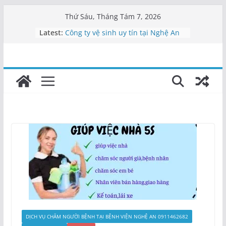
Skip
Thứ Sáu, Tháng Tám 7, 2026
to
Latest:
Công ty vệ sinh uy tín tại Nghệ An
content
Cung cấp nhân viên vệ sinh Nghệ
An
Dịch vụ tạp vụ Nghệ An | Cung cấp
nhân viên
Vệ sinh công nghiệp Nghệ An –
0911462682
Công ty vệ sinh Nghệ An uy tín |
Tạp vụ 5S
DỊCH VỤ CHĂM NGƯỜI BỆNH TẠI BỆNH VIỆN NGHỆ AN 0911462682