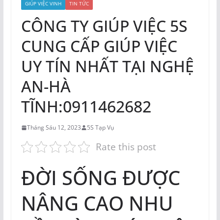
GIÚP VIỆC VINH
TIN TỨC
CÔNG TY GIÚP VIỆC 5S
CUNG CẤP GIÚP VIỆC
UY TÍN NHẤT TẠI NGHỆ
AN-HÀ
TĨNH:0911462682
Tháng Sáu 12, 2023
5S Tạp Vụ
Rate this post
ĐỜI SỐNG ĐƯỢC
NÂNG CAO NHU