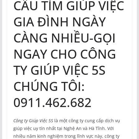
CẦU TÌM GIÚP VIỆC
GIA ĐÌNH NGÀY
CÀNG NHIỀU-GỌI
NGAY CHO CÔNG
TY GIÚP VIỆC 5S
CHÚNG TÔI:
0911.462.682
Công ty Giúp Việc 5S
là một công ty cung cấp dịch vụ
giúp việc uy tín nhất tại Nghệ An và Hà Tĩnh. Với
nhiều năm kinh nghiệm trong lĩnh vực này, công ty