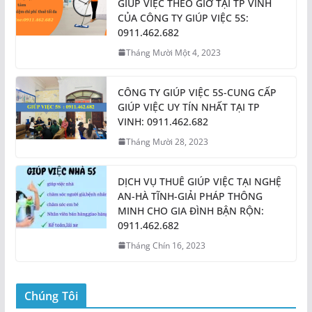
GIÚP VIỆC THEO GIỜ TẠI TP VINH
CỦA CÔNG TY GIÚP VIỆC 5S:
0911.462.682
Tháng Mười Một 4, 2023
CÔNG TY GIÚP VIỆC 5S-CUNG CẤP
GIÚP VIỆC UY TÍN NHẤT TẠI TP
VINH: 0911.462.682
Tháng Mười 28, 2023
DỊCH VỤ THUÊ GIÚP VIỆC TẠI NGHỆ
AN-HÀ TĨNH-GIẢI PHÁP THÔNG
MINH CHO GIA ĐÌNH BẬN RỘN:
0911.462.682
Tháng Chín 16, 2023
Chúng Tôi