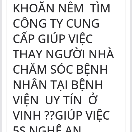
KHOĂN NÊM TÌM
CÔNG TY CUNG
CẤP GIÚP VIỆC
THAY NGƯỜI NHÀ
CHĂM SÓC BỆNH
NHÂN TẠI BỆNH
VIỆN UY TÍN Ở
VINH ??GIÚP VIỆC
5S NGHỆ AN