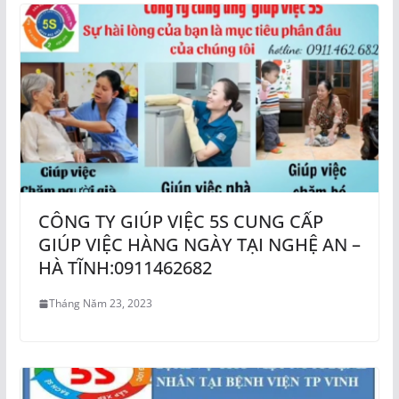
CÔNG TY GIÚP VIỆC 5S CUNG CẤP
GIÚP VIỆC HÀNG NGÀY TẠI NGHỆ AN –
HÀ TĨNH:0911462682
Tháng Năm 23, 2023