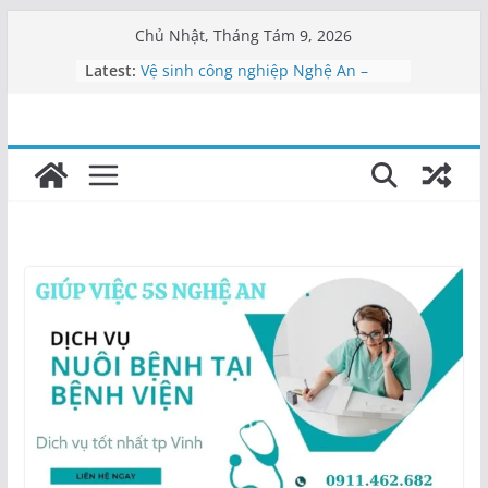
Skip
Chủ Nhật, Tháng Tám 9, 2026
to
Latest:
Vệ sinh công nghiệp Nghệ An –
content
0911462682
Vệ sinh bệnh viện Nghệ An
Vệ sinh văn phòng Nghệ An
Cung cấp nhân viên vệ sinh Nghệ
An
Dịch vụ tạp vụ Nghệ An | Cung cấp
nhân viên