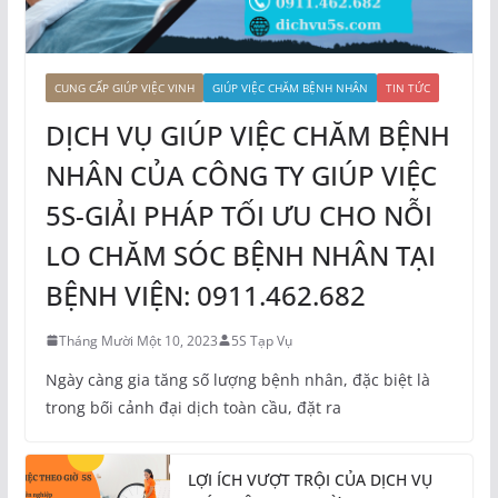
CUNG CẤP GIÚP VIỆC VINH
GIÚP VIỆC CHĂM BỆNH NHÂN
TIN TỨC
DỊCH VỤ GIÚP VIỆC CHĂM BỆNH
NHÂN CỦA CÔNG TY GIÚP VIỆC
5S-GIẢI PHÁP TỐI ƯU CHO NỖI
LO CHĂM SÓC BỆNH NHÂN TẠI
BỆNH VIỆN: 0911.462.682
Tháng Mười Một 10, 2023
5S Tạp Vụ
Ngày càng gia tăng số lượng bệnh nhân, đặc biệt là
trong bối cảnh đại dịch toàn cầu, đặt ra
LỢI ÍCH VƯỢT TRỘI CỦA DỊCH VỤ