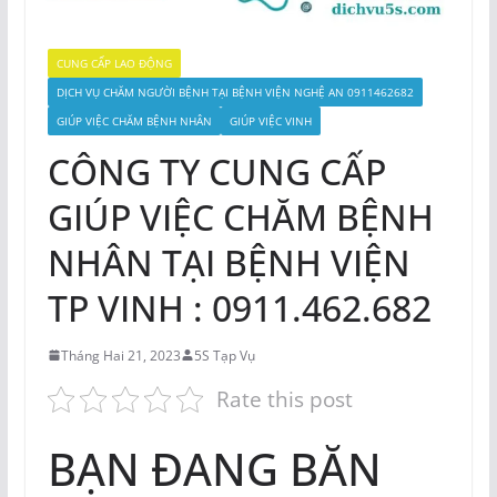
CUNG CẤP LAO ĐỘNG
DỊCH VỤ CHĂM NGƯỜI BỆNH TẠI BỆNH VIỆN NGHỆ AN 0911462682
GIÚP VIỆC CHĂM BỆNH NHÂN
GIÚP VIỆC VINH
CÔNG TY CUNG CẤP
GIÚP VIỆC CHĂM BỆNH
NHÂN TẠI BỆNH VIỆN
TP VINH : 0911.462.682
Tháng Hai 21, 2023
5S Tạp Vụ
Rate this post
BẠN ĐANG BĂN