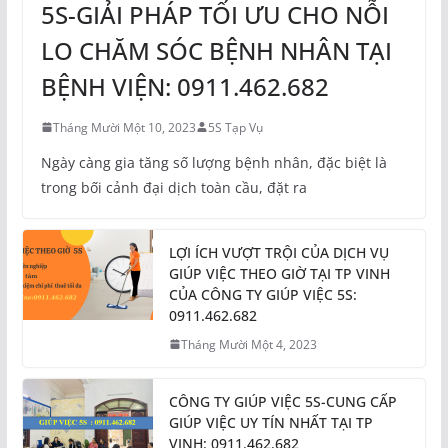
5S-GIẢI PHÁP TỐI ƯU CHO NỖI
LO CHĂM SÓC BỆNH NHÂN TẠI
BỆNH VIỆN: 0911.462.682
Tháng Mười Một 10, 2023
5S Tạp Vụ
Ngày càng gia tăng số lượng bệnh nhân, đặc biệt là
trong bối cảnh đại dịch toàn cầu, đặt ra
LỢI ÍCH VƯỢT TRỘI CỦA DỊCH VỤ
GIÚP VIỆC THEO GIỜ TẠI TP VINH
CỦA CÔNG TY GIÚP VIỆC 5S:
0911.462.682
Tháng Mười Một 4, 2023
CÔNG TY GIÚP VIỆC 5S-CUNG CẤP
GIÚP VIỆC UY TÍN NHẤT TẠI TP
VINH: 0911.462.682