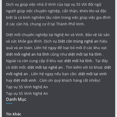
Dịch vụ giúp việc nhà ở Vinh của tạp vụ 5S Với đội ngũ
người giúp việc chuyên nghiệp, cẩn thận, khéo léo và đặc
biệt là có kinh nghiệm lâu năm trong việc giúp việc gia đình
ở các căn hộ, chung cư ở tại Thành Phố Vinh.
Diệt mối chuyên nghiệp tại Nghệ An và Vinh. Bảo vệ tài sản
và sức khỏe gia đình. Dịch vụ
Diệt côn trùng nghệ an
hiệu
quả và an toàn. Liên hệ ngay để loại bỏ mối ở các khu vực
diệt mối nghệ an hà tĩnh
cũng như
diệt mối tại hà tĩnh
.
Ngoài ra còn cung cấp ở khu vực
diệt mối hà tĩnh
. Tại đây
có diệt mối:
diệt mối tại nghệ an
. Tìm kiếm với từ khoá:
diệt
mối nghệ an
. Liên hệ ngay nếu bạn cần:
diệt mối tại vinh
hay
diệt mối vinh
. Cảm ơn quý khách hàng rất nhiều!
Tạp vụ 5S Vinh Nghệ An
Tạp vụ 5S Vinh Nghệ An
Danh Mục
Tin Khác