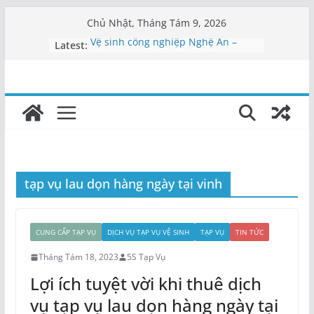
Skip
Chủ Nhật, Tháng Tám 9, 2026
to
Latest:
Vệ sinh công nghiệp Nghệ An –
content
0911462682
Vệ sinh bệnh viện Nghệ An
Vệ sinh văn phòng Nghệ An
Cung cấp nhân viên vệ sinh Nghệ
An
Dịch vụ tạp vụ Nghệ An | Cung cấp
nhân viên
tạp vụ lau dọn hàng ngày tại vinh
CUNG CẤP TẠP VỤ
DỊCH VỤ TẠP VỤ VỆ SINH
TẠP VỤ
TIN TỨC
Tháng Tám 18, 2023
5S Tạp Vụ
Lợi ích tuyệt vời khi thuê dịch
vụ tạp vụ lau dọn hàng ngày tại